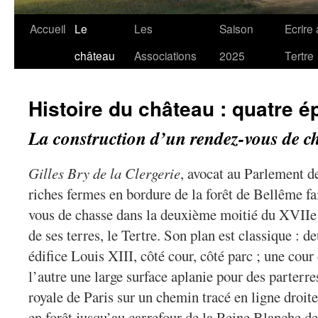
Accueil
Le
Les
Saison
Ecrire
château
Associations
2025
Tertre
Histoire du château : quatre 
La construction d’un rendez-vous de c
Gilles Bry de la Clergerie
, avocat au Parlement de
riches fermes en bordure de la forêt de Bellême fai
vous de chasse dans la deuxième moitié du XVIIe s
de ses terres, le Tertre. Son plan est classique : d
édifice Louis XIII, côté cour, côté parc ; une cour
l’autre une large surface aplanie pour des parterres
royale de Paris sur un chemin tracé en ligne droit
en forêt jusqu’au carrefour de la Reine Blanche de 