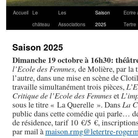
Accueil
Le
Les
Saison
Ecrire
château
Associations
2025
Tertre
Saison 2025
Dimanche 19 octobre à 16h30: théâtr
l’Ecole des Femmes,
de Molière, par la
l’autre, dans une mise en scène de Cloti
travaille simultanément trois pièces,
L’E
Critique de l’Ecole des Femmes
et
L’imp
sous le titre « La Querelle ». Dans
La C
public dans cette comédie qui parle… d
de résidence, tarif 10 €/5 €, inscriptio
par mail à
maison.rmg@letertre-rogerm