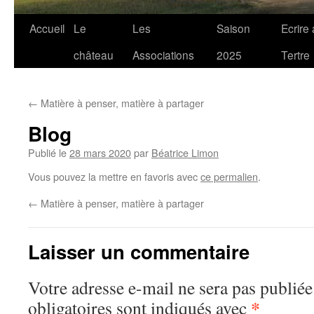
Accueil
Le
Les
Saison
Ecrire
château
Associations
2025
Tertre
←
Matière à penser, matière à partager
Blog
Publié le
28 mars 2020
par
Béatrice Limon
Vous pouvez la mettre en favoris avec
ce permalien
.
←
Matière à penser, matière à partager
Laisser un commentaire
Votre adresse e-mail ne sera pas publiée
*
obligatoires sont indiqués avec