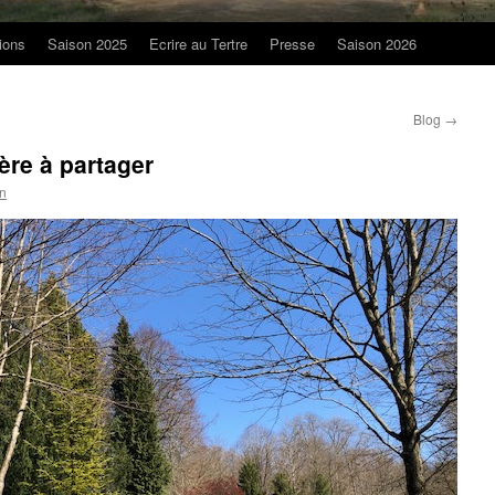
ions
Saison 2025
Ecrire au Tertre
Presse
Saison 2026
Blog
→
ère à partager
on