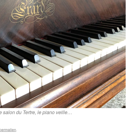
 salon du Tertre, le piano veille…
permalien
.