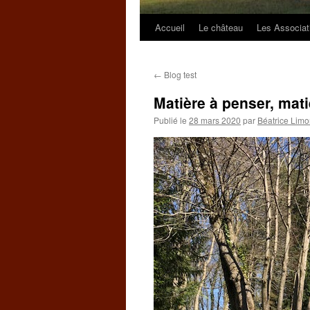
Accueil
Le château
Les Associat
←
Blog test
Matière à penser, mati
Publié le
28 mars 2020
par
Béatrice Lim