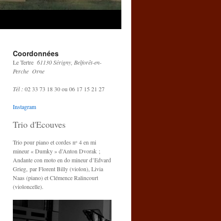
Coordonnées
Le Tertre
61130 Sérigny, Belforêt-en-
Perche Orne
Tél :
02 33 73 18 30 ou 06 17 15 21 27
Instagram
Trio d'Ecouves
Trio pour piano et cordes nᵒ 4 en mi
mineur « Dumky » d’Anton Dvorak ;
Andante con moto en do mineur d’Edvard
Grieg, par Florent Billy (violon), Livia
Naas (piano) et Clémence Ralincourt
(violoncelle).