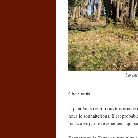
Le ja
Chers amis
la pandémie de coronavirus nous em
nous le souhaiterions. Il est proba
bousculée par les événements qui se
Pour autant, le Tertre se veut, plus 