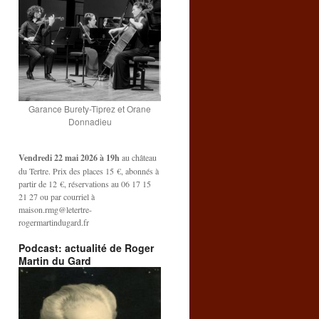
Garance Burety-Tiprez et Orane
Donnadieu
Vendredi 22 mai 2026 à 19h
au château
du Tertre. Prix des places 15 €, abonnés à
partir de 12 €, réservations au 06 17 15
21 27 ou par courriel à
maison.rmg@letertre-
rogermartindugard.fr
Podcast: actualité de Roger
Martin du Gard